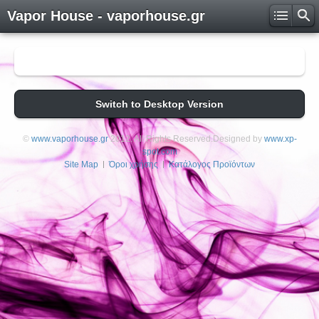
Vapor House - vaporhouse.gr
Switch to Desktop Version
©
www.vaporhouse.gr
2012. All Rights Reserved.Designed by
www.xp-
spot.com
Site Map
Όροι χρήσης
Κατάλογος Προϊόντων