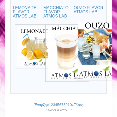
LEMONADE
MACCHIATO
OUZO FLAVOR
FLAVOR
FLAVOR
ATMOS LAB
ATMOS LAB
ATMOS LAB
Έναρξη
«
1
2
3
4
5
6
7
8
9
10
»
Τέλος
Σελίδα 4 από 17