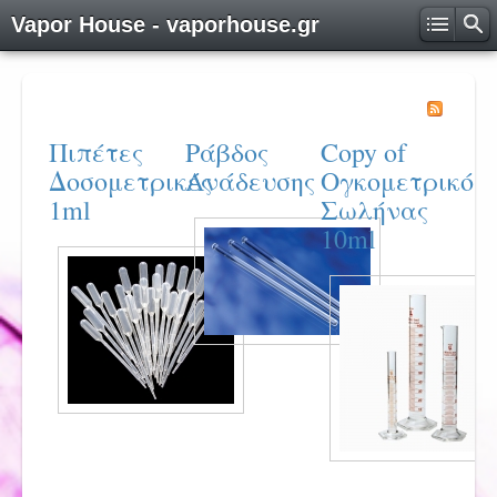
Vapor House - vaporhouse.gr
Πιπέτες
Ράβδος
Copy of
Δοσομετρικές
Ανάδευσης
Ογκομετρικός
1ml
Σωλήνας
10ml