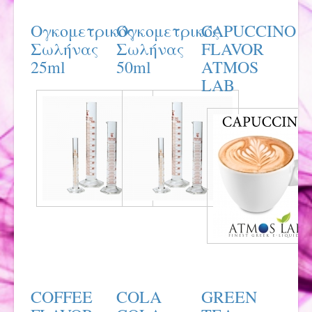
Ογκομετρικός
Ογκομετρικός
CAPUCCINO
Σωλήνας
Σωλήνας
FLAVOR
25ml
50ml
ATMOS
LAB
COFFEE
COLA
GREEN